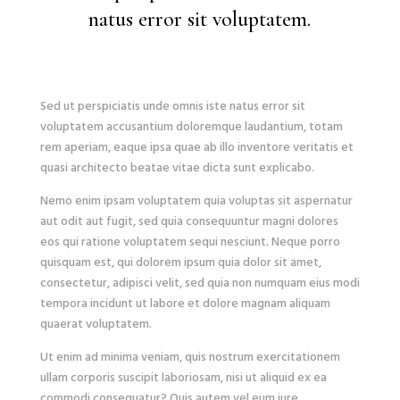
natus error sit voluptatem.
Sed ut perspiciatis unde omnis iste natus error sit
voluptatem accusantium doloremque laudantium, totam
rem aperiam, eaque ipsa quae ab illo inventore veritatis et
quasi architecto beatae vitae dicta sunt explicabo.
Nemo enim ipsam voluptatem quia voluptas sit aspernatur
aut odit aut fugit, sed quia consequuntur magni dolores
eos qui ratione voluptatem sequi nesciunt. Neque porro
quisquam est, qui dolorem ipsum quia dolor sit amet,
consectetur, adipisci velit, sed quia non numquam eius modi
tempora incidunt ut labore et dolore magnam aliquam
quaerat voluptatem.
Ut enim ad minima veniam, quis nostrum exercitationem
ullam corporis suscipit laboriosam, nisi ut aliquid ex ea
commodi consequatur? Quis autem vel eum iure