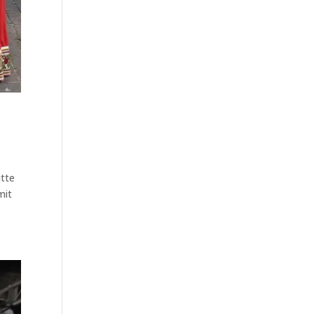
itte
mit